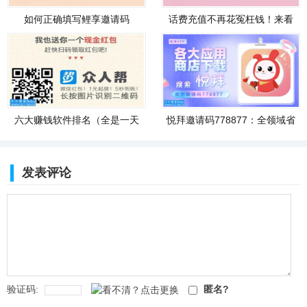
如何正确填写鲤享邀请码
话费充值不再花冤枉钱！来看
778877？悦
看这
六大赚钱软件排名（全是一天
悦拜邀请码778877：全领域省
可以
钱聚合
发表评论
验证码:
匿名?