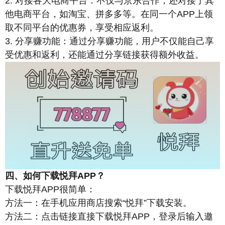
2. 对接各大电商平台：不仅与京东合作，还对接了其
他电商平台，如淘宝、拼多多等。在同一个APP上领
取不同平台的优惠券，享受相应返利。
3. 分享赚功能：通过分享赚功能，用户不仅能自己享
受优惠和返利，还能通过分享链接获得额外收益。
四、如何下载悦拜APP？
下载悦拜APP很简单：
方法一：在手机应用商店搜索“悦拜”下载安装。
方法二：点击链接直接下载悦拜APP，登录后输入邀