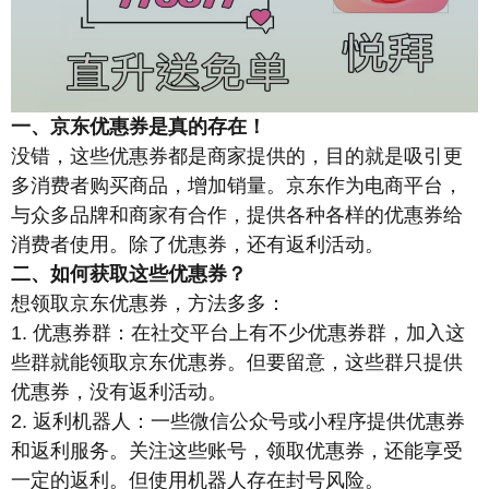
一、京东优惠券是真的存在！
没错，这些优惠券都是商家提供的，目的就是吸引更
多消费者购买商品，增加销量。京东作为电商平台，
与众多品牌和商家有合作，提供各种各样的优惠券给
消费者使用。除了优惠券，还有返利活动。
二、如何获取这些优惠券？
想领取京东优惠券，方法多多：
1. 优惠券群：在社交平台上有不少优惠券群，加入这
些群就能领取京东优惠券。但要留意，这些群只提供
优惠券，没有返利活动。
2. 返利机器人：一些微信公众号或小程序提供优惠券
和返利服务。关注这些账号，领取优惠券，还能享受
一定的返利。但使用机器人存在封号风险。