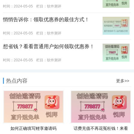
时间：2024-05-05
栏目：
软件测评
悄悄告诉你：领取优惠券的最佳方式！
时间：2024-05-05
栏目：
软件测评
想省钱？看看普通用户如何领取优惠券！
时间：2024-05-05
栏目：
软件测评
热点内容
更多>>
如何正确填写鲤享邀请码
话费充值不再花冤枉钱！来看
778877？悦
看这